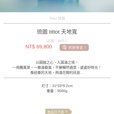
Tittot 琉園
琉園 tittot 天地寬
品號：660.1
NT$ 69,800
以圓融之心，入圓滿之境，
一飛騰萬里，一舞滿春風，不勝暢然適意，處處好時光！
像迎春的大地，飛滿花開的訊息…
尺寸：31*33*9.2cm
重量：9500g
*
商品已下架