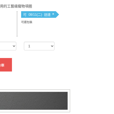
耐用的工藝級寵物項圈
*
可 08/11(二) 送達
可選包裝