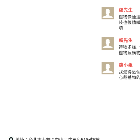
盧先生
禮物快速
裝也很精
項
賴先生
禮物多樣,
禮物及購物
陳小姐
我覺得這
心裁禮物
地址：台北市士林區中山北路五段518號5樓