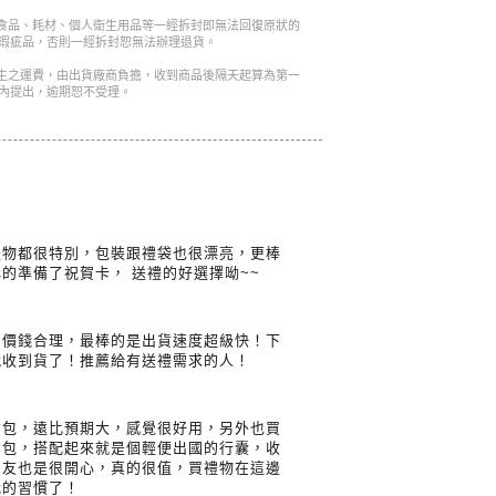
是食品、耗材、個人衛生用品等一經拆封即無法回復原狀的
瑕疵品，否則一經拆封恕無法辦理退貨。
產生之運費，由出貨廠商負擔，收到商品後隔天起算為第一
內提出，逾期恕不受理。
禮物都很特別，包裝跟禮袋也很漂亮，更棒
的準備了祝賀卡， 送禮的好選擇呦~~
，價錢合理，最棒的是出貨速度超級快！下
就收到貨了！推薦給有送禮需求的人！
背包，遠比預期大，感覺很好用，另外也買
納包，搭配起來就是個輕便出國的行囊，收
朋友也是很開心，真的很值，買禮物在這邊
我的習慣了！