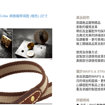
產品說明
英國進品寵物精品
柔軟的優質皮革
帶扣及金屬配件均採
古典式完美的拼接技
低調奢華，更可表現
做工精細高品質且耐
使用及保養方式 :
皮製部分請使用皮革
黃銅部分請使用黃銅
關於WAIFS & STR
來自英國的WAIFS 
月的增加和磨損，更
心鑄造配件製品上皆自
重及卓越的製造技術
詳細規格