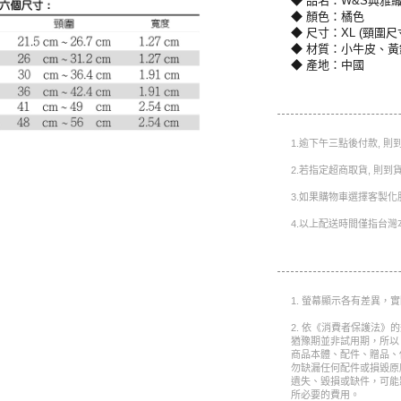
◆ 品名：W&S典雅織
◆ 顏色：橘色
◆ 尺寸：XL (頸圍尺寸4
◆ 材質：小牛皮、
◆ 產地：中國
1.逾下午三點後付款, 
2.若指定超商取貨, 則
3.如果購物車選擇客製化
4.以上配送時間僅指台灣
1. 螢幕顯示各有差異，
2. 依《消費者保護法》
猶豫期並非試用期，所以
商品本體、配件、贈品、
勿缺漏任何配件或損毀原
遺失、毀損或缺件，可能
所必要的費用。