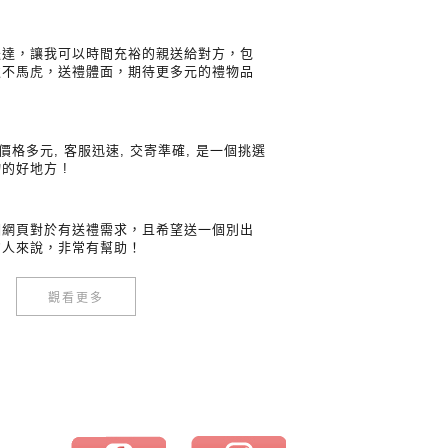
送達，讓我可以時間充裕的親送給對方，包
緻不馬虎，送禮體面，期待更多元的禮物品
 價格多元, 客服迅速, 交寄準確, 是一個挑選
的好地方 !
個網頁對於有送禮需求，且希望送一個別出
的人來說，非常有幫助！
觀看更多