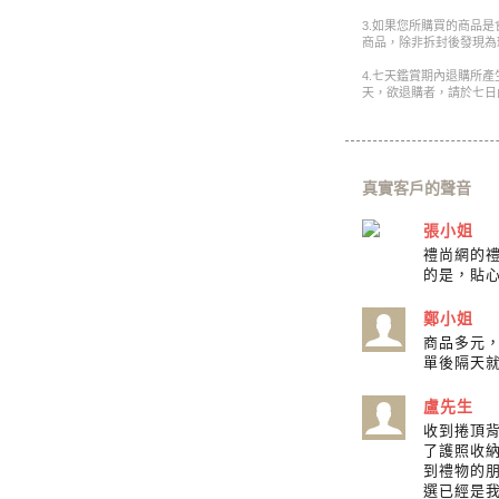
3.如果您所購買的商品
商品，除非拆封後發現為
4.七天鑑賞期內退購所
天，欲退購者，請於七日
真實客戶的聲音
張小姐
禮尚網的
的是，貼心
鄭小姐
商品多元
單後隔天
盧先生
收到捲頂
了護照收
到禮物的
選已經是