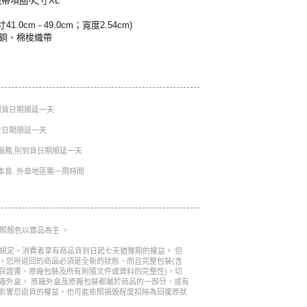
帶項圈-尺寸XL
1.0cm - 49.0cm；寬度2.54cm)
黃銅、棉梭織帶
則到貨日期順延一天
到貨日期順延一天
服務,則到貨日期順延一天
本島. 外島地區需一周時間
實際顏色以實品為主 。
的規定，消費者享有商品貨到日起七天猶豫期的權益。 但
，您所退回的商品必須是全新的狀態、而且完整包裝(含
保證書、原廠包裝及所有附隨文件或資料的完整性)，切
廠外盒。 原廠外盒及原廠包裝都屬於商品的一部分，或有
影響您退貨的權益，也可能依照損毀程度扣除為回復原狀