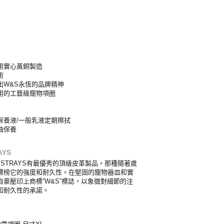
用實心黃銅製造
術
出W&S永恆的品牌精神
用的工藝級寵物項圈
保養液/一般乳液定期擦拭
油保養
AYS
& STRAYS有最優秀的頂級皮革製品。那種隨著歲
標榜它的強度和耐久性。在堅固的寵物器皿和實
豪壓印上商標”W&S”標誌，以象徵對細節的注
和耐久性的承諾。