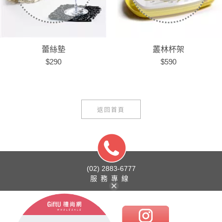
蕾絲墊
叢林杯架
$290
$590
返回首頁
(02) 2883-6777
服務專線