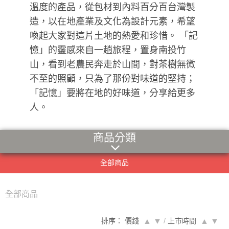
溫度的產品，從包材到內料百分百台灣製
造，以在地產業及文化為設計元素，希望
喚起大家對這片土地的熱愛和珍惜。 「記
憶」的靈感來自一趟旅程，置身南投竹
山，看到老農民奔走於山間，對茶樹無微
不至的照顧，只為了那份對味道的堅持；
「記憶」要將在地的好味道，分享給更多
人。
商品分類
全部商品
全部商品
排序： 價錢
▲
▼
/
上市時間
▲
▼