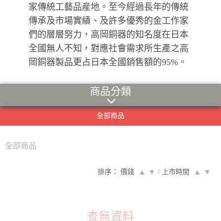
家傳統工藝品産地。至今經過長年的傳統
傳承及市場實績、及許多優秀的金工作家
們的層層努力，高岡銅器的知名度在日本
全國無人不知，對應社會需求所生產之高
岡銅器製品更占日本全國銷售額的95%。
商品分類
全部商品
全部商品
排序： 價錢
▲
▼
/
上市時間
▲
▼
查無資料