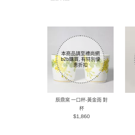
辰鼎窯 一口杯-黃金雨 對
杯
$1,860