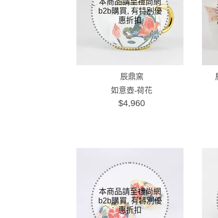
辰鼎窯
如意壺-荷花
$4,960