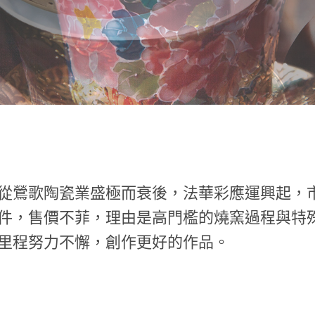
從鶯歌陶瓷業盛極而衰後，法華彩應運興起，
件，售價不菲，理由是高門檻的燒窯過程與特
里程努力不懈，創作更好的作品。