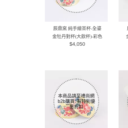
辰鼎窯 純手繪茶杯-全鎏
金牡丹對杯(大飲杯)-彩色
$4,050