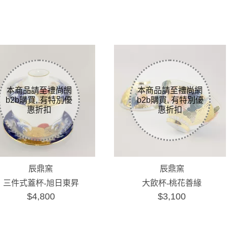
辰鼎窯
辰鼎窯
三件式蓋杯-旭日東昇
大飲杯-桃花善緣
$4,800
$3,100