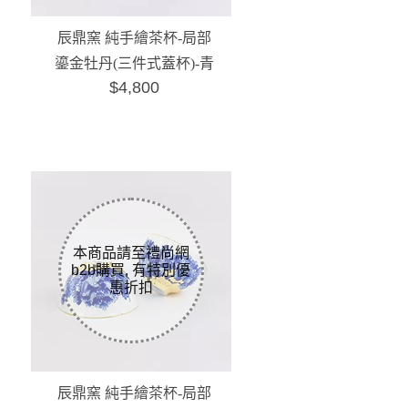
辰鼎窯 純手繪茶杯-局部
鎏金牡丹(三件式蓋杯)-青
$4,800
花
辰鼎窯 純手繪茶杯-局部