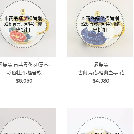
辰鼎窯 古典青花-如意壺-
辰鼎窯
彩色牡丹-輕奢款
古典青花-經典壺-青花
$6,050
$4,980