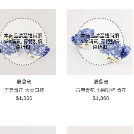
辰鼎窯
辰鼎窯
古典青花-大葵口杯
古典青花-小圓對杯-青花
$1,860
$1,860
牡丹