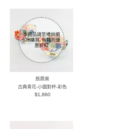
辰鼎窯
古典青花-小圓對杯-彩色
$1,860
牡丹