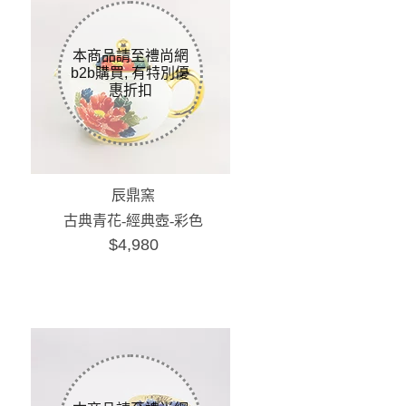
辰鼎窯
古典青花-經典壺-彩色
$4,980