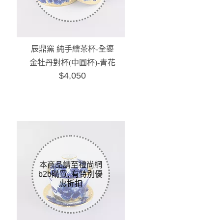
辰鼎窯 純手繪茶杯-全鎏
金牡丹對杯(中圓杯)-青花
$4,050