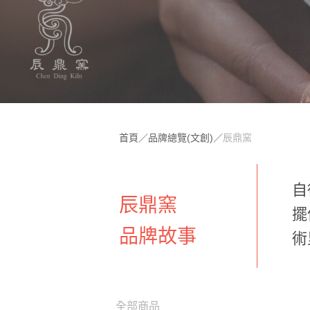
首頁
／
品牌總覽(文創)
／
辰鼎窯
自
辰鼎窯
擺
品牌故事
術
全部商品