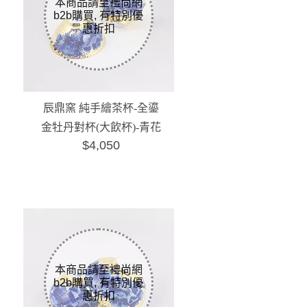
辰鼎窯 純手繪茶杯-全鎏
金牡丹對杯(大飲杯)-青花
$4,050