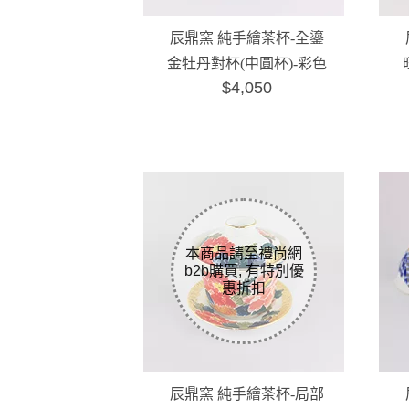
辰鼎窯 純手繪茶杯-全鎏
金牡丹對杯(中圓杯)-彩色
$4,050
辰鼎窯 純手繪茶杯-局部