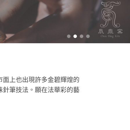
市面上也出現許多金碧輝煌的
殊針筆技法。願在法華彩的藝