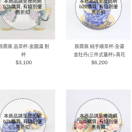
辰鼎窯 品茶杯-金圓滿 對
辰鼎窯 純手繪茶杯-全鎏
杯
金牡丹(三件式蓋杯)-青花
$3,100
$6,200