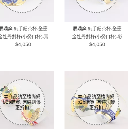
辰鼎窯 純手繪茶杯-全鎏
辰鼎窯 純手繪茶杯-全鎏
金牡丹對杯(小癸口杯)-青
金牡丹對杯(小癸口杯)-彩
$4,050
$4,050
花
色