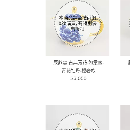
辰鼎窯 古典青花-如意壺-
青花牡丹-輕奢款
$6,050