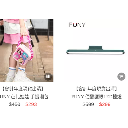
【會計年度現貨出清】
【會計年度現貨出清】
FUNY 芭比娃娃 手提潮包
FUNY 便攜護眼LED檯燈
$
450
$293
$
599
$299
綠色