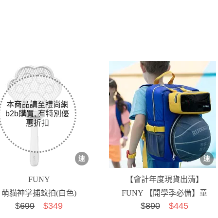
FUNY
【會計年度現貨出清】
萌貓神掌捕蚊拍(白色)
FUNY 【開學季必備】童
$
699
$349
$
890
$445
潮運動雙肩背包