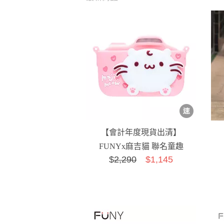
【會計年度現貨出清】
FUNYx麻吉貓 聯名童趣
$
2,290
$1,145
數位相機【升級附贈】
32G記憶...