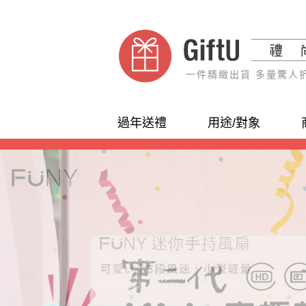
一件精緻出貨 多量驚人
過年送禮
用途/對象