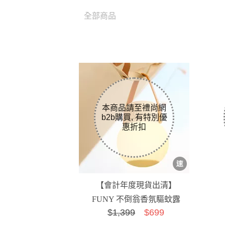
全部商品
【會計年度現貨出清】
FUNY 不倒翁香氛驅蚊露
$
1,399
$699
營燈 附防蚊液