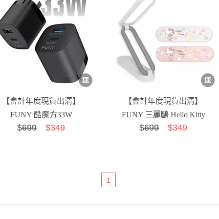
【會計年度現貨出清】
【會計年度現貨出清】
FUNY 酷魔方33W
FUNY 三麗鷗 Hello Kitty
$
699
$349
$
699
$349
PD3.0+QC3.0雙孔GaN...
便攜摺疊LED檯...
1