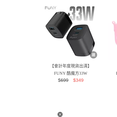
【會計年度現貨出清】
FUNY 酷魔方33W
$
699
$349
PD3.0+QC3.0雙孔GaN...