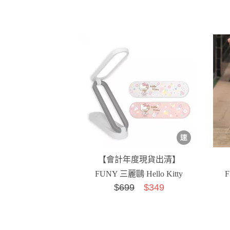
【會計年度現貨出清】
FUNY 三麗鷗 Hello Kitty
$
699
$349
便攜摺疊LED檯...