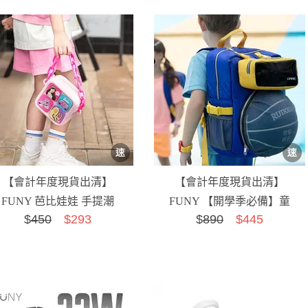
【會計年度現貨出清】
【會計年度現貨出清】
FUNY 芭比娃娃 手提潮
FUNY 【開學季必備】童
$
450
$293
$
890
$445
包
潮運動雙肩背包