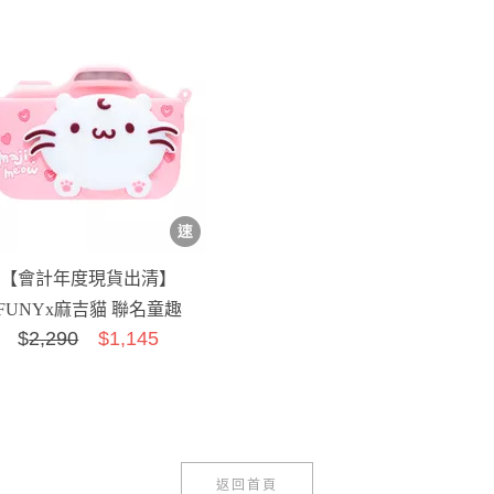
【會計年度現貨出清】
FUNYx麻吉貓 聯名童趣
$
2,290
$1,145
數位相機【升級附贈】
32G記憶...
返回首頁