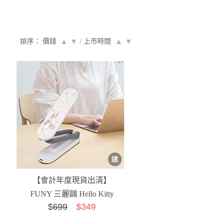
排序： 價錢
▲
▼
/
上市時間
▲
▼
【會計年度現貨出清】
FUNY 三麗鷗 Hello Kitty
$
699
$349
便攜摺疊LED檯...