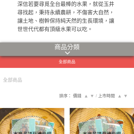
深信若要尋覓全台最棒的水果，就從玉井
尋找起，秉持永續農耕，不傷害大自然，
讓土地、樹幹保持純天然的生長環境，讓
世世代代都有頂級水果可以吃。
商品分類
全部商品
全部商品
排序： 價錢
▲
▼
/
上市時間
▲
▼