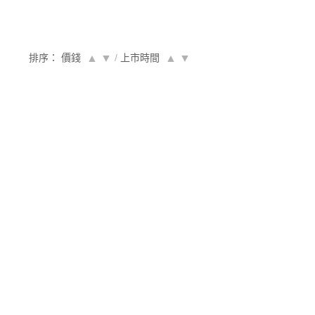
排序： 價錢
▲
▼
/
上市時間
▲
▼