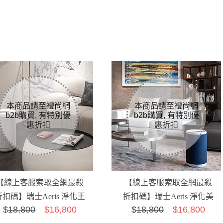
【線上客服索取全網最殺
【線上客服索取全網最殺
折扣碼】瑞士Aeris 淨化王
折扣碼】瑞士Aeris 淨化美
$
18,800
$16,800
$
18,800
$16,800
者Aair lite空氣...
學Aair lite空氣...