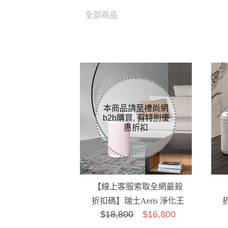
全部商品
【線上客服索取全網最殺
折扣碼】瑞士Aeris 淨化王
$
18,800
$16,800
者Aair lite空氣...