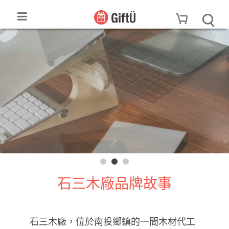
石三木廠品牌故事
石三木廠，位於南投鄉鎮的一間木材代工