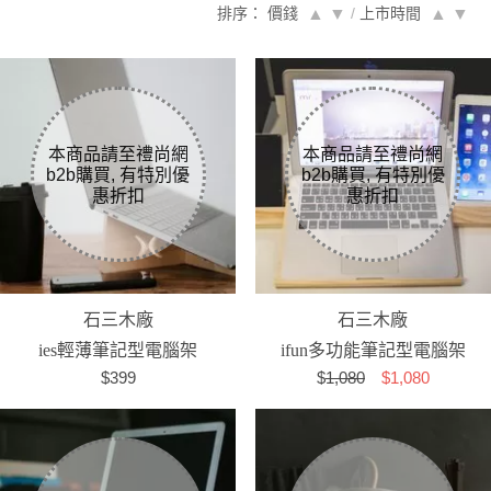
排序： 價錢
▲
▼
/
上市時間
▲
▼
石三木廠
石三木廠
ies輕薄筆記型電腦架
ifun多功能筆記型電腦架
$399
$
1,080
$1,080