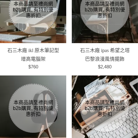
石三木廠 ikl 原木筆記型
石三木廠 ipas 希望之塔
增高電腦架
巴黎浪漫風情擺飾
$760
$2,480