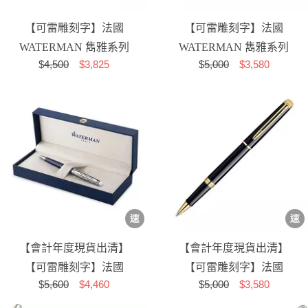
【可雷雕刻字】法國
【可雷雕刻字】法國
WATERMAN 雋雅系列
WATERMAN 雋雅系列
$
4,500
$3,825
$
5,000
$3,580
寶石藍 原子筆
寶石藍 鋼珠筆
【會計年度現貨出清】
【會計年度現貨出清】
【可雷雕刻字】法國
【可雷雕刻字】法國
$
5,600
$4,460
$
5,000
$3,580
WATERMAN 雋雅系列
WATERMAN 雋雅系列
塞納河特...
麗雅黑金...