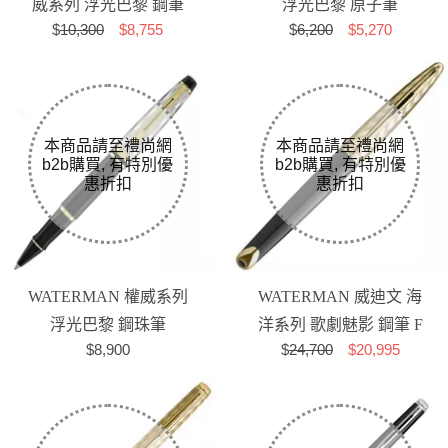
威系列 浮光巴黎 鋼筆
浮光巴黎 原子筆
$
10,300
$8,755
$
6,200
$5,270
(HEMISPHERE)
WATERMAN 權威系列
WATERMAN 威迪文 海
浮光巴黎 鋼珠筆
洋系列 歌劇魅影 鋼筆 F
$8,900
$
24,700
$20,995
(EXPERT)
尖