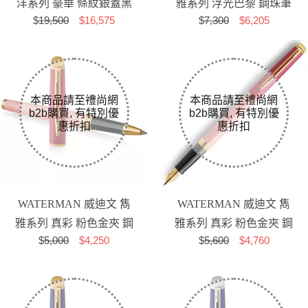
洋系列 豪華 條紋銀蓋黑
雅系列 浮光巴黎 鋼珠筆
$
19,500
$16,575
$
7,300
$6,205
桿金夾 18K金 鋼筆
WATERMAN 威迪文 雋
WATERMAN 威迪文 雋
雅系列 真彩 粉色金夾 鋼
雅系列 真彩 粉色金夾 鋼
$
5,000
$4,250
$
5,600
$4,760
珠筆
筆