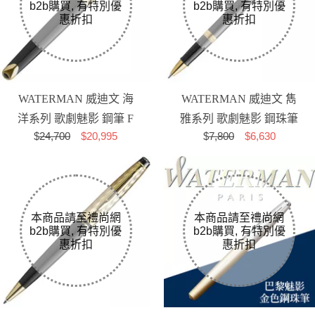
WATERMAN 威迪文 海
WATERMAN 威迪文 雋
洋系列 歌劇魅影 鋼筆 F
雅系列 歌劇魅影 鋼珠筆
$
24,700
$20,995
$
7,800
$6,630
尖