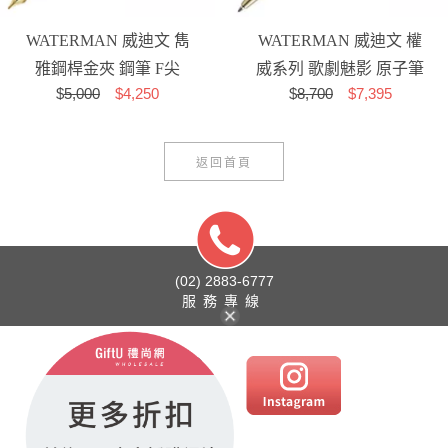
WATERMAN 威迪文 雋
WATERMAN 威迪文 權
雅鋼桿金夾 鋼筆 F尖
威系列 歌劇魅影 原子筆
$
5,000
$4,250
$
8,700
$7,395
返回首頁
(02) 2883-6777
服務專線