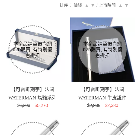
排序： 價錢
▲
▼
/
上市時間
▲
▼
【可雷雕刻字】法國
【可雷雕刻字】法國
WATERMAN 雋雅系列
WATERMAN 牛皮證件
$
6,200
$5,270
$
2,800
$2,380
塞納河特別款 鋼珠筆
卡夾+不銹鋼雅律鋼筆禮
盒