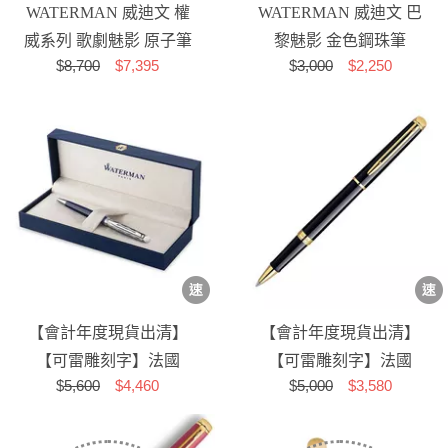
WATERMAN 威迪文 權
WATERMAN 威迪文 巴
威系列 歌劇魅影 原子筆
黎魅影 金色鋼珠筆
$
8,700
$7,395
$
3,000
$2,250
【會計年度現貨出清】
【會計年度現貨出清】
【可雷雕刻字】法國
【可雷雕刻字】法國
$
5,600
$4,460
$
5,000
$3,580
WATERMAN 雋雅系列
WATERMAN 雋雅系列
塞納河特...
麗雅黑金...