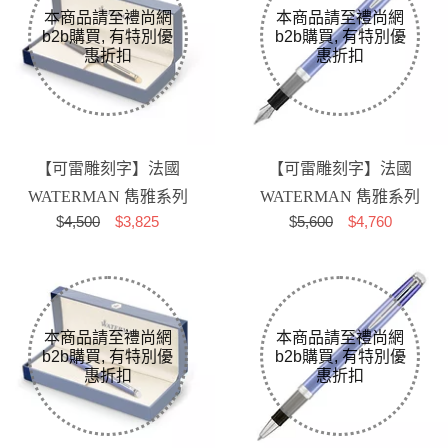
【可雷雕刻字】法國
【可雷雕刻字】法國
WATERMAN 雋雅系列
WATERMAN 雋雅系列
$
4,500
$3,825
$
5,600
$4,760
麗雅黑金夾 原子筆
寶石藍 F尖 鋼筆