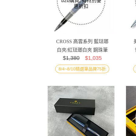
CROSS 高雲系列 藍琺瑯
白夾/紅琺瑯白夾 鋼珠筆
$
1,380
$1,035
AT0665-9
8/4~8/10精選筆品牌75折