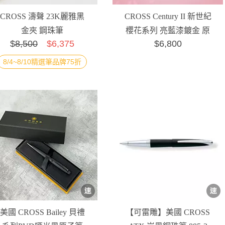
CROSS 濤聲 23K麗雅黑
CROSS Century II 新世紀
金夾 鋼珠筆
櫻花系列 亮藍漆鍍金 原
$
8,500
$6,375
$6,800
子筆配藍色橫...
8/4~8/10精選筆品牌75折
美國 CROSS Bailey 貝禮
【可雷雕】美國 CROSS