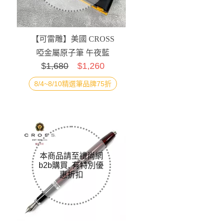
【可雷雕】美國 CROSS
啞金屬原子筆 午夜藍
$
1,680
$1,260
8/4~8/10精選筆品牌75折