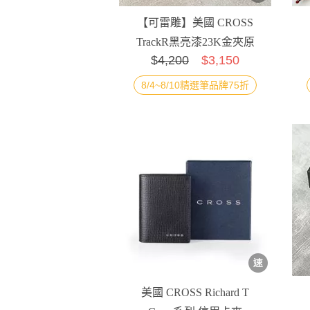
【可雷雕】美國 CROSS
TrackR黑亮漆23K金夾原
$
4,200
$3,150
子筆 [附提袋]
8/4~8/10精選筆品牌75折
美國 CROSS Richard T