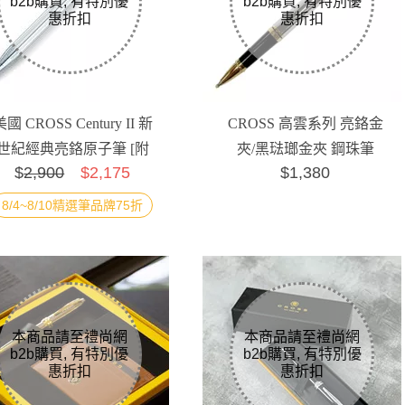
美國 CROSS Century II 新
CROSS 高雲系列 亮鉻金
世紀經典亮鉻原子筆 [附
夾/黑琺瑯金夾 鋼珠筆
$
2,900
$2,175
$1,380
提袋]
8/4~8/10精選筆品牌75折