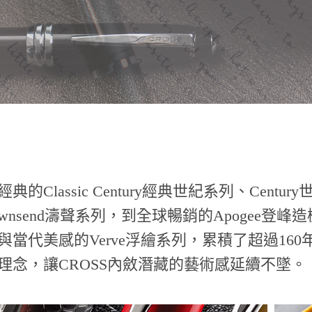
經典的Classic Century經典世紀系列、Cent
ownsend濤聲系列，到全球暢銷的Apogee登
與當代美感的Verve浮繪系列，累積了超過16
理念，讓CROSS內斂潛藏的藝術感延續不墜。