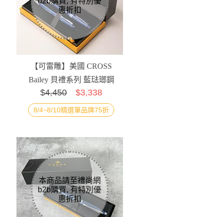
【可雷雕】美國 CROSS
Bailey 貝禮系列 藍琺瑯鋼
$
4,450
$3,338
珠筆+原子筆禮盒...
8/4~8/10精選筆品牌75折