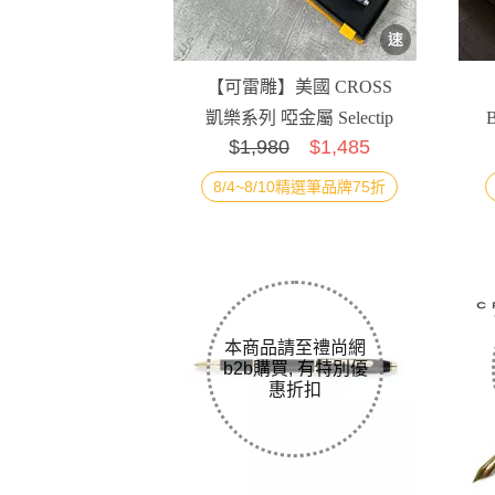
【可雷雕】美國 CROSS
凱樂系列 啞金屬 Selectip
$
1,980
$1,485
鋼珠筆 午夜藍
8/4~8/10精選筆品牌75折