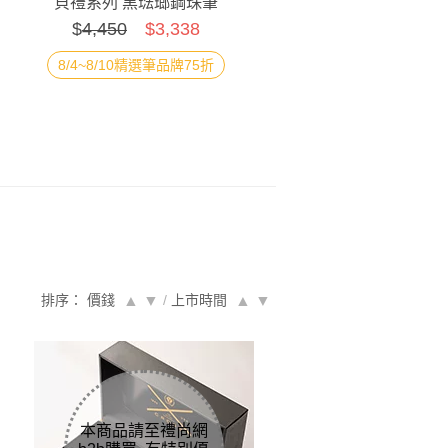
貝禮系列 黑琺瑯鋼珠筆
$
4,450
$3,338
+原子筆禮盒 [附提袋]
8/4~8/10精選筆品牌75折
排序： 價錢
▲
▼
/
上市時間
▲
▼