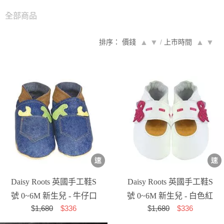
全部商品
排序： 價錢
▲
▼
/
上市時間
▲
▼
Daisy Roots 英國手工鞋S
Daisy Roots 英國手工鞋S
號 0~6M 新生兒 - 牛仔口
號 0~6M 新生兒 - 白色紅
$
1,680
$336
$
1,680
$336
袋 DP...
緞帶 M...