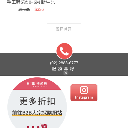
手工鞋S號 0~6M 新生兒
$
1,680
$336
- 綿綿愛心 L...
返回首頁
(02) 2883-6777
服務專線