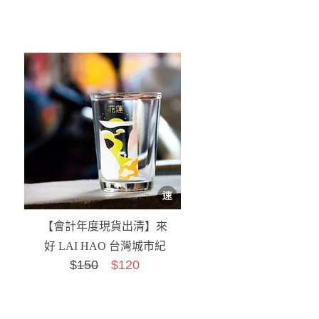
【會計年度現貨出清】來
好 LAI HAO 台灣城市紀
$
150
$120
念杯-花蓮