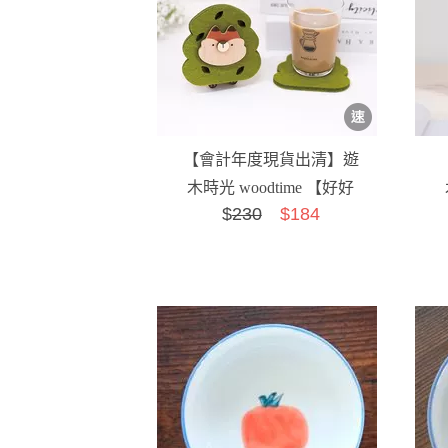
【會計年度現貨出清】遊
木時光 woodtime 【好好
$
230
$184
吸杯墊-狐狸】磁吸收納...