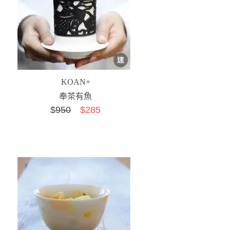
KOAN+
奉茶有魚
$
950
$285