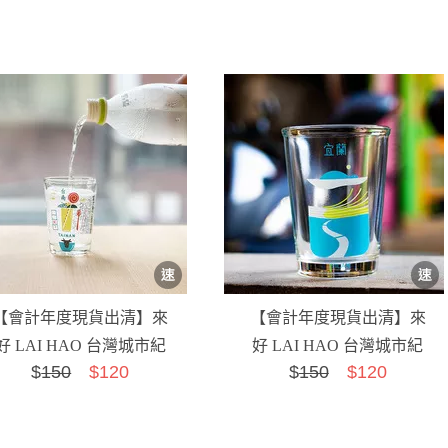
【會計年度現貨出清】來
【會計年度現貨出清】來
好 LAI HAO 台灣城市紀
好 LAI HAO 台灣城市紀
$
150
$120
$
150
$120
念杯-台南
念杯-宜蘭