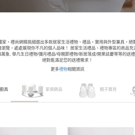
踐家，禮尚網精挑細選出多款居家生活禮物、禮品，實用與外型兼具，絕
慢瀏覽，處處展現你不凡的個人品味！ 居家生活禮品、禮物專區的商品充
羅萬象, 舉凡生日禮物/彌月禮品/母親節禮物/新居落成/開業誌慶等等的送
絕對能滿足您的送禮需求！
更多
禮物
相關資訊
廚具
家俱飾品
親子寶貝