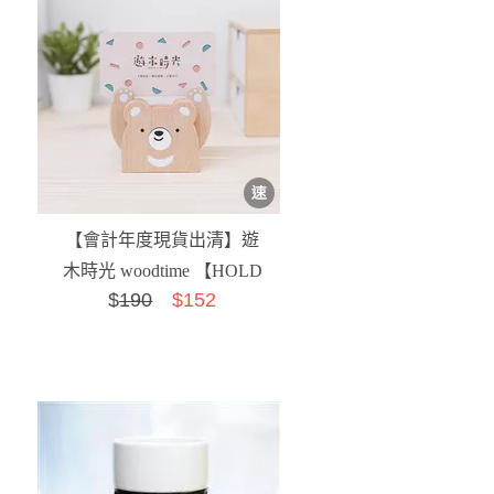
【會計年度現貨出清】遊
木時光 woodtime 【HOLD
$
190
$152
運名片座-熊好運】...