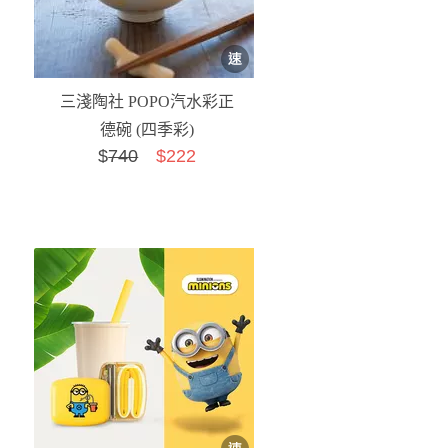
三淺陶社 POPO汽水彩正
德碗 (四季彩)
$
740
$222