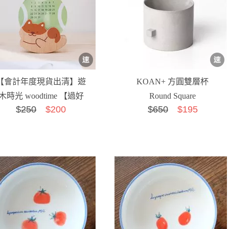
【會計年度現貨出清】遊
KOAN+ 方圓雙層杯
木時光 woodtime 【過好
Round Square
$
250
$200
$
650
$195
日萬年曆-跑跑柴犬】無...