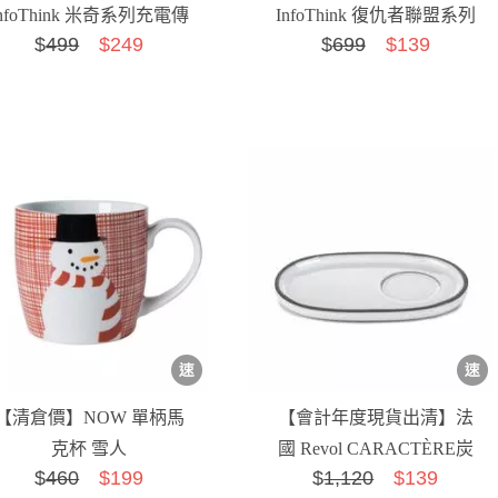
InfoThink 米奇系列充電傳
InfoThink 復仇者聯盟系列
$
499
$249
$
699
$139
輸線收納組
超薄合金手機支架-洛基
【清倉價】NOW 單柄馬
【會計年度現貨出清】法
克杯 雪人
國 Revol CARACTÈRE炭
$
460
$199
$
1,120
$139
色系列咖啡杯底盤-...