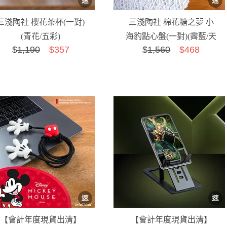
三淺陶社 櫻花茶杯(一對)
三淺陶社 棉花糖之夢 小
(青花/五彩)
海豹點心盤(一對)(霽藍/天
$
1,190
$357
$
1,560
$468
青)
【會計年度現貨出清】
【會計年度現貨出清】