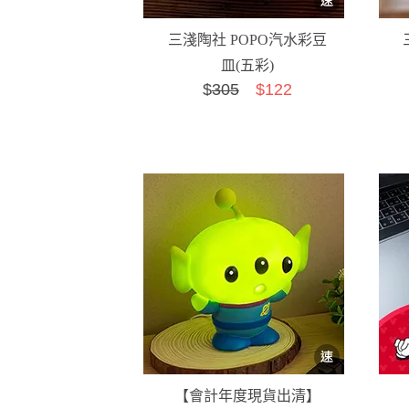
三淺陶社 POPO汽水彩豆
皿(五彩)
$
305
$122
【會計年度現貨出清】