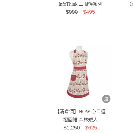
InfoThink 三眼怪系列
$
990
$495
USB造型拍拍燈
【清倉價】NOW 心口襬
摺圍裙 森林矮人
$
1,250
$625