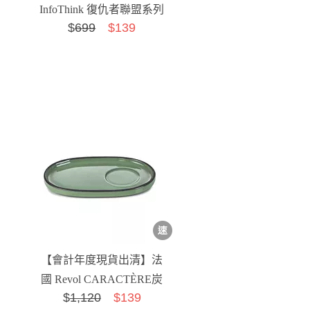
InfoThink 復仇者聯盟系列
$
699
$139
超薄合金手機支架-蜘蛛...
【會計年度現貨出清】法
國 Revol CARACTÈRE炭
$
1,120
$139
色系列咖啡杯底盤-...