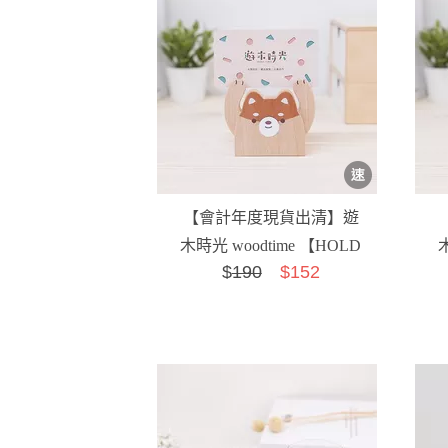
【會計年度現貨出清】遊
木時光 woodtime 【HOLD
木
$
190
$152
運名片座-旺來狗】...