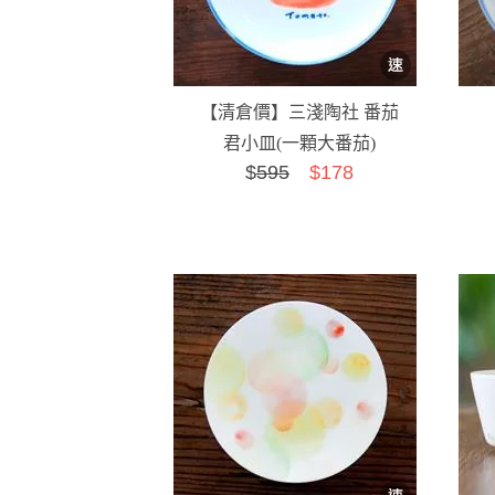
【清倉價】三淺陶社 番茄
君小皿(一顆大番茄)
$
595
$178