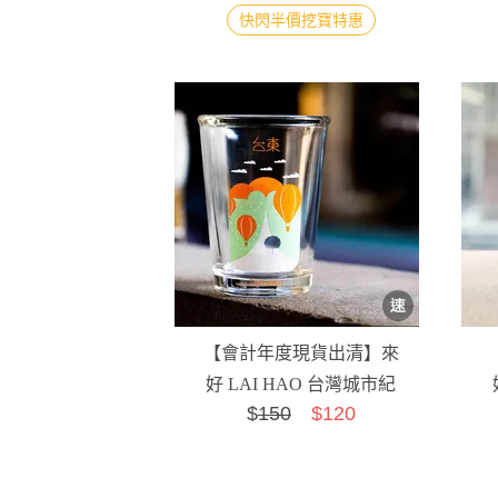
快閃半價挖寶特惠
【會計年度現貨出清】來
好 LAI HAO 台灣城市紀
$
150
$120
念杯-台東