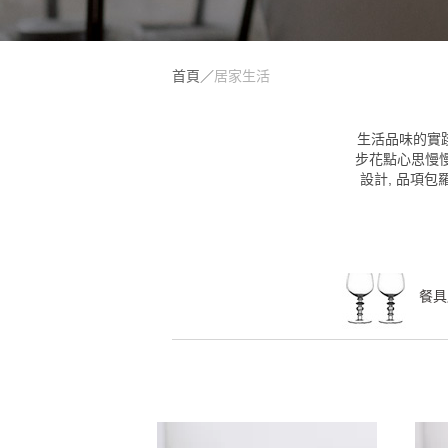
首頁
／
居家生活
生活品味的實
步花點心思慢
設計, 品項包
餐具