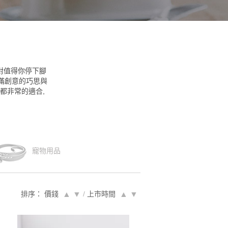
對值得你停下腳
滿創意的巧思與
禮都非常的適合,
寵物用品
排序： 價錢
▲
▼
/
上市時間
▲
▼