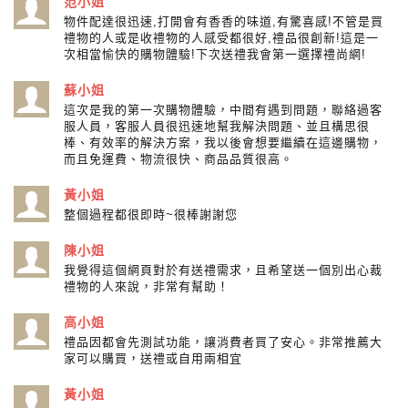
范小姐
物件配達很迅速,打開會有香香的味道,有驚喜感!不管是買
禮物的人或是收禮物的人感受都很好,禮品很創新!這是一
次相當愉快的購物體驗!下次送禮我會第一選擇禮尚網!
蘇小姐
這次是我的第一次購物體驗，中間有遇到問題，聯絡過客
服人員，客服人員很迅速地幫我解決問題、並且構思很
棒、有效率的解決方案，我以後會想要繼續在這邊購物，
而且免運費、物流很快、商品品質很高。
黃小姐
整個過程都很即時~很棒謝謝您
陳小姐
我覺得這個網頁對於有送禮需求，且希望送一個別出心裁
禮物的人來說，非常有幫助！
高小姐
禮品因都會先測試功能，讓消費者買了安心。非常推薦大
家可以購買，送禮或自用兩相宜
黃小姐