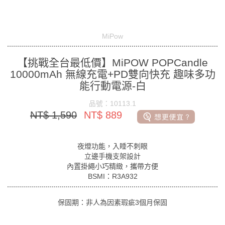
MiPow
【挑戰全台最低價】MiPOW POPCandle
10000mAh 無線充電+PD雙向快充 趣味多功
能行動電源-白
品號：10113.1
NT$ 1,590
NT$ 889
夜燈功能，入睡不刺眼
立邊手機支架設計
內置掛繩小巧精緻，攜帶方便
BSMI：R3A932
保固期：非人為因素瑕疵3個月保固