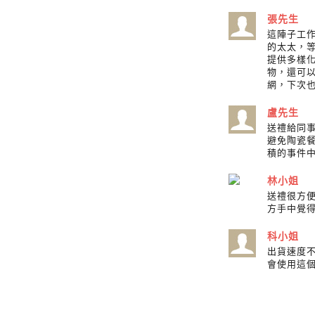
張先生
這陣子工
的太太，
提供多樣
物，還可
網，下次
盧先生
送禮給同
避免陶瓷
積的事件
林小姐
送禮很方
方手中覺
科小姐
出貨速度
會使用這