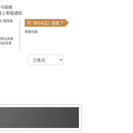
用卡結帳
線上客服通知
夾 鋼珠筆
*
可 08/14(五) 送達
原廠包裝
實際出貨資
內容為準