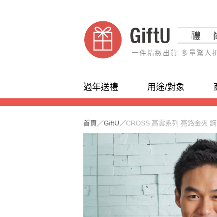
一件精緻出貨 多量驚人
過年送禮
用途/對象
首頁
／
GiftU
／
CROSS 高雲系列 亮鉻金夾 鋼