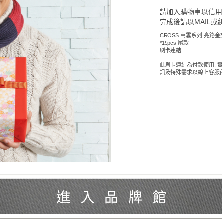
請加入購物車以信
完成後請以MAIL或
CROSS 高雲系列 亮鉻金
*19pcs 尾款
刷卡連結
此刷卡連結為付款使用, 
訊及特殊需求以線上客服