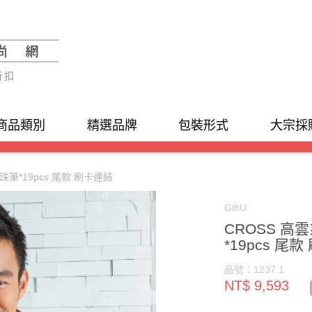
折扣
商品類別
精選品牌
包裝形式
大宗採
珠筆*19pcs 尾款 刷卡連結
GiftU
CROSS 高
*19pcs 尾
品號：1237.1
NT$ 9,593