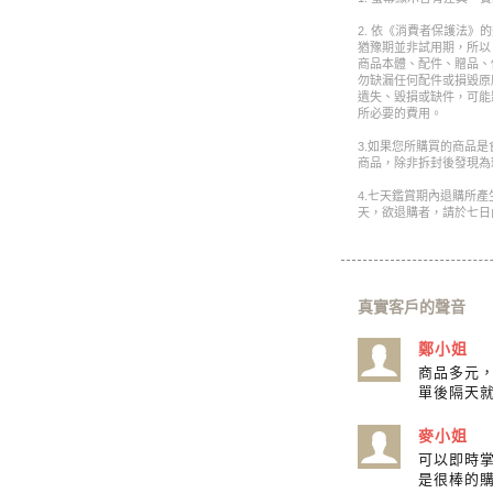
2. 依《消費者保護法》
猶豫期並非試用期，所以
商品本體、配件、贈品、
勿缺漏任何配件或損毀原
遺失、毀損或缺件，可能
所必要的費用。
3.如果您所購買的商品
商品，除非拆封後發現為
4.七天鑑賞期內退購所
天，欲退購者，請於七日
真實客戶的聲音
鄭小姐
商品多元
單後隔天
麥小姐
可以即時
是很棒的