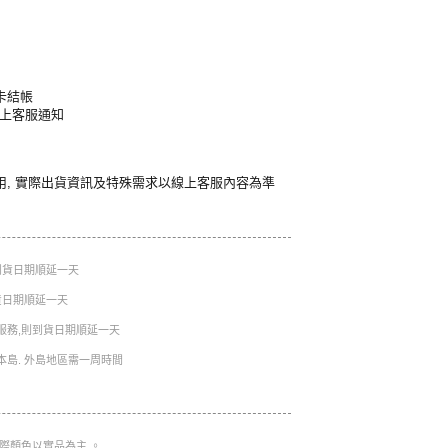
卡結帳
線上客服通知
用, 實際出貨資訊及特殊需求以線上客服內容為準
則到貨日期順延一天
到貨日期順延一天
服務,則到貨日期順延一天
本島. 外島地區需一周時間
實際顏色以實品為主 。