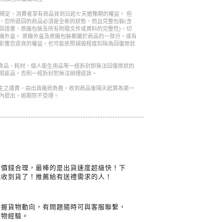
的規定，消費者享有商品貨到日起七天猶豫期的權益。 但
，您所退回的商品必須是全新的狀態、而且完整包裝(含
保證書、原廠包裝及所有附隨文件或資料的完整性)，切
廠外盒。 原廠外盒及原廠包裝都屬於商品的一部分，或有
影響您退貨的權益，也可能依照損毀程度扣除為回復原狀
是食品、耗材、個人衛生用品等一經拆封即無法回復原狀的
瑕疵品，否則一經拆封恕無法辦理退貨。
產生之運費，由出貨廠商負擔，收到商品後隔天起算為第一
內提出，逾期恕不受理。
，價錢合理，最棒的是出貨速度超級快！下
就收到貨了！推薦給有送禮需求的人！
掌握貨物動向，有問題隨時可與客服聯繫，
購物經驗。