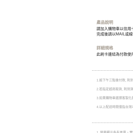
產品說明
請加入購物車以信用
完成後請以MAIL或
詳細規格
此刷卡連結為付款使
1.逾下午三點後付款, 
2.若指定超商取貨, 則
3.如果購物車選擇客製化
4.以上配送時間僅指台灣
1. 螢幕顯示各有差異，