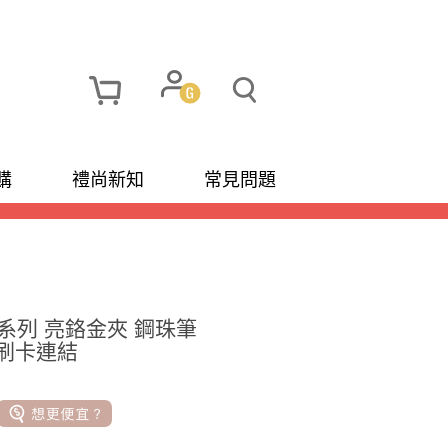
購
禮尚新知
常見問題
雲系列 亮鉻金夾 鋼珠筆
款 刷卡連結