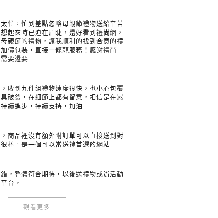
作太忙，忙到差點忽略母親節禮物送給辛苦
等想起來時已迫在眉睫，還好看到禮尚網，
化母親節的禮物，讓我順利的找到合意的禮
以加價包裝，直接一條龍服務！感謝禮尚
也需要還要
事，收到九件組禮物速度很快，也小心包覆
餐具破裂，在細節上都有留意，相信是在累
中持續進步，持續支持，加油
便，商品裡沒有額外附訂單可以直接送到對
得很棒，是一個可以當送禮首選的網站
不錯，整體符合期待，以後送禮物或辦活動
個平台。
觀看更多