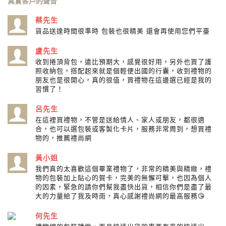
真實客戶的聲音
蔡先生
貨品送達時間很準時 包裝也很精美 還會再使用您們平臺
盧先生
收到捲頂背包，遠比預期大，感覺很好用，另外也買了護
照收納包，搭配起來就是個輕便出國的行囊，收到禮物的
朋友也是很開心，真的很值，買禮物在這邊選已經是我的
習慣了！
呂先生
在這裡買禮物，不管是送給情人、家人或朋友，都很適
合，也可以選包裝或客製化卡片，服務非常周到，想買禮
物的，推薦禮尚網
黃小姐
我們真的太喜歡這個畢業禮物了，非常的精美與精緻，禮
物的包裝加上貼心的賀卡，完美的無懈可擊，也因為個人
的因素，緊急的請你們幫我盡快出貨，相信你們是盡了最
大的力量給了我及時雨，真心感謝禮尚網的最高服務😘
何先生