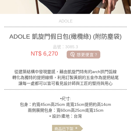
ADOLE
ADOLE 凱旋門假日包(橄欖綠) (附防塵袋)
品號：3085.3
NT$ 6,270
從建築結構中發現靈感，藉由凱旋門特有的arch拱門弧線
轉化為獨特的提把線條，利用訂製黃銅的五金作為提把結尾
讓每一處都可以皆可看見設計師與工匠的堅持與用心
•尺寸:
包身：約寬45cm高25cm 底寬15cm提把約高14cm
兩側展開包身：寬60cm高25cm底寬15cm
• 設計/產地：台灣
*
商品已下架