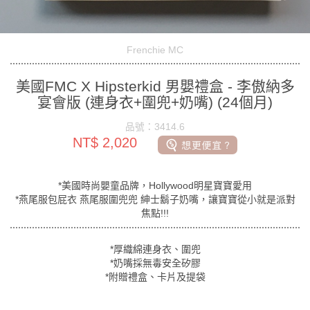
Frenchie MC
美國FMC X Hipsterkid 男嬰禮盒 - 李傲納多
宴會版 (連身衣+圍兜+奶嘴) (24個月)
品號：3414.6
NT$ 2,020
*美國時尚嬰童品牌，Hollywood明星寶寶愛用
*燕尾服包屁衣 燕尾服圍兜兜 紳士鬍子奶嘴，讓寶寶從小就是派對
焦點!!!
*厚織綿連身衣、圍兜
*奶嘴採無毒安全矽膠
*附贈禮盒、卡片及提袋