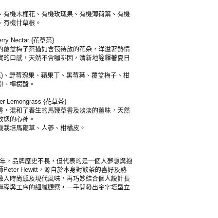
、有機木槿花、有機玫瑰果、有機薄荷葉、有機
、有機甘草根。
y Nectar {花草茶}
的覆盆梅子茶猶如含苞待放的花朵，洋溢著熱情
實的口感，天然不含咖啡因，清新地詮釋著夏日
花)、野莓瑰果、蘋果丁、黑莓葉、覆盆梅子、柑
粉、檸檬酸。
 Lemongrass {花草茶}
香，混和了春生的馬鞭草香及淡淡的薑味，天然
放您的心神。
機栽培馬鞭草、人蔘、柑橘皮。
於2003年，品牌歷史不長，但代表的是一個人夢想與抱
eter Hewitt，源自於本身對飲茶的喜好及熱
融入時尚感及現代風味，再巧妙結合個人設計長
過程與工序的細膩觀察，一手開發出金字塔型立