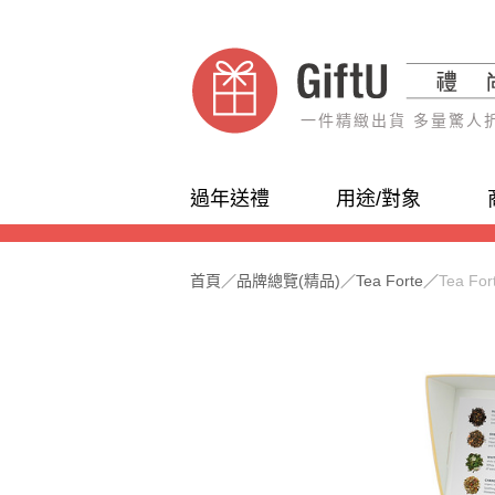
一件精緻出貨 多量驚人
過年送禮
用途/對象
首頁
／
品牌總覽(精品)
／
Tea Forte
／
Tea 