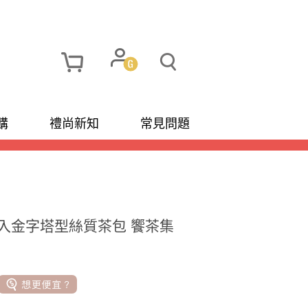
購
禮尚新知
常見問題
e 20入金字塔型絲質茶包 饗茶集