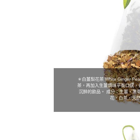
＊白薑梨花茶 White Ginger 
茶，再加入生薑調味平衡口感，
沉醉的飲品。 成分：生薑，黑
花，白茶，天