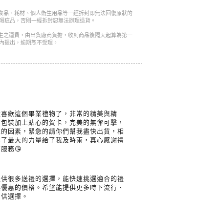
是食品、耗材、個人衛生用品等一經拆封即無法回復原狀的
瑕疵品，否則一經拆封恕無法辦理退貨。
產生之運費，由出貨廠商負擔，收到商品後隔天起算為第一
內提出，逾期恕不受理。
太喜歡這個畢業禮物了，非常的精美與精
的包裝加上貼心的賀卡，完美的無懈可擊，
人的因素，緊急的請你們幫我盡快出貨，相
盡了最大的力量給了我及時雨，真心感謝禮
服務😘
提供很多送禮的選擇，能快速挑選適合的禮
供優惠的價格。希望能提供更多時下流行、
品供選擇。