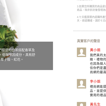
3.如果您所購買的商品
商品，除非拆封後發現為
4.七天鑑賞期內退購所
天，欲退購者，請於七日
真實客戶的聲音
ia 我們精選的白茶搭配香草及
黃小姐
，低咖啡因成分，具有舒
我們真的
、椰子殼、紅花。
緻，禮物
也因為個
信你們是
尚網的最高
李小姐
禮尚網能
品，並提
實用的禮
黃先生