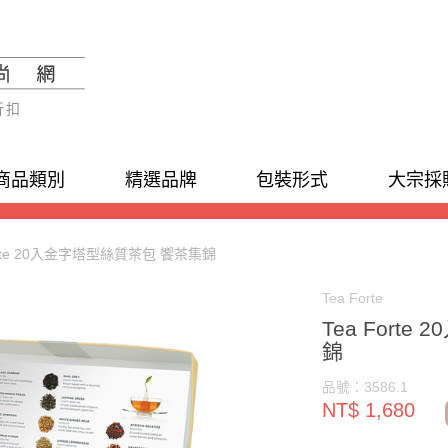
折扣
商品類別
精選品牌
包裝形式
大宗採
Forte 20入金字塔型絲質茶包 饗茶集錦
Tea Forte
Tea Fort
錦
品號：3586.1
NT$ 1,680