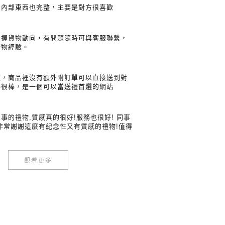
，內部東西也完整，主要是對方很喜歡
掌握貨物動向，有問題隨時可與客服聯繫，
購物經驗。
便，商品裡沒有額外附訂單可以直接送到對
得很棒，是一個可以當送禮首選的網站
事的禮物,質感真的很好!服務也很好! 同事
非常謝謝這麼有紀念性又有質感的禮物!值得
觀看更多