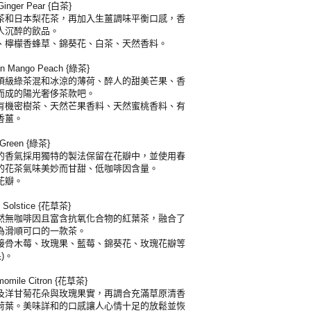
nger Pear {白茶}
茶和日本梨花茶，再加入生薑調味平衡口感，香
人沉醉的飲品。
、檸檬香蜂草、錦葵花、白茶、天然香料。
Mango Peach {綠茶}
頂級綠茶混和冰涼的薄荷、醉人的甜美芒果、香
而成的陽光奢侈茶款吧。
有機密樹茶、天然芒果香料、天然蜜桃香料、有
香薑。
reen {綠茶}
的香氣採用獨特的製法保留在花瓣中，並使用春
的花茶氣味美妙而甘甜、低咖啡因含量。
花瓣。
Solstice {花草茶}
然無咖啡因且富含抗氧化合物的紅葉茶，融合了
為滑順可口的一款茶。
接骨木莓、玫瑰果、藍莓、錦葵花、玫瑰花瓣等
)。
ile Citron {花草茶}
及洋甘菊花朵與玫瑰果實，再調合充滿草原清香
荷葉。美味詳和的口感讓人心情十足的放鬆並恢