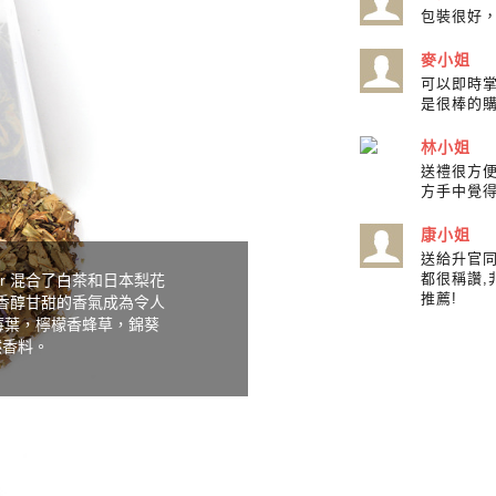
包裝很好
麥小姐
可以即時
是很棒的
林小姐
送禮很方
方手中覺
康小姐
送給升官同
都很稱讚,
Pear 混合了白茶和日本梨花
推薦!
香醇甘甜的香氣成為令人
莓葉，檸檬香蜂草，錦葵
然香料。