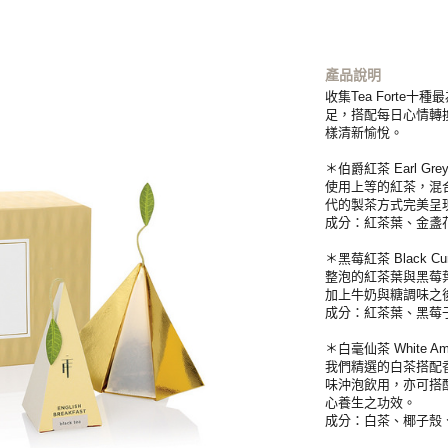
產品說明
收集Tea Fort
足，搭配每日心情轉換
樣清新愉悅。
＊伯爵紅茶 Earl Grey
使用上等的紅茶，混
代的製茶方式完美呈
成分：紅茶葉、金盞
＊黑莓紅茶 Black Cur
整泡的紅茶葉與黑莓
加上牛奶與糖調味之
成分：紅茶葉、黑莓
＊白毫仙茶 White Amb
我們精選的白茶搭配
味沖泡飲用，亦可搭
心養生之功效。
成分：白茶、椰子殼