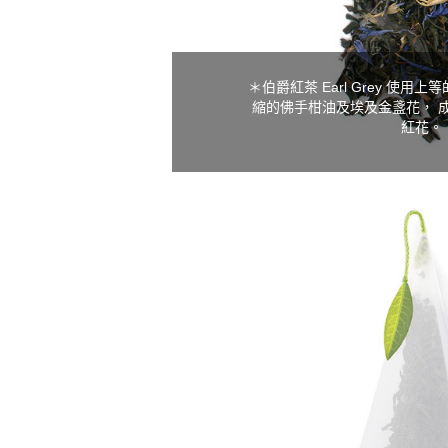
＊伯爵紅茶 Earl Grey 使
縮的佛手柑油及埃及金盞花， 
紅花。