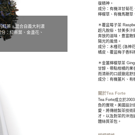
復精神。
成分：有機洋甘菊花
檸檬草、有機馬鞭草
＊覆盆莓子茶 Raspberr
用上等的紅茶，混合自義大利濃
超凡脫俗、甘美多汁
成分：紅茶葉、金盞花、
奔放的滋味，豊富飽
陽光的風情。
成分：木槿花 (洛神
橘皮、覆盆梅子香料
＊金薑檸檬草茶 Ginger
甘醇、帶點柑橘的果
而清新的口感徹底舒
成分：有機薑片、有
關於Tea Forte
Tea Forte成立
負的實現。美國設計師P
愛，將傳統製茶技術
才，以及對茶的沖泡
體絲質茶包。