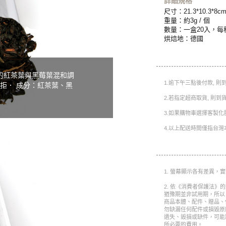
詳細規格
尺寸：21.3*10.3*8c
重量：約3g / 個
數量：一盒20入，每
烘焙地：德國
t 整泡的紅茶葉與黑莓葉混和調
1.逾下午三點後付款, 
拒． 成分：紅茶葉、黑
2.若指定超商取貨, 則
3.如果購物車選擇客製化
4.以上配送時間僅指台灣
1. 螢幕顯示各有差異，
2. 依《消費者保護法》
猶豫期並非試用期，所以
商品本體、配件、贈品、
勿缺漏任何配件或損毀原
遺失、毀損或缺件，可能
所必要的費用。