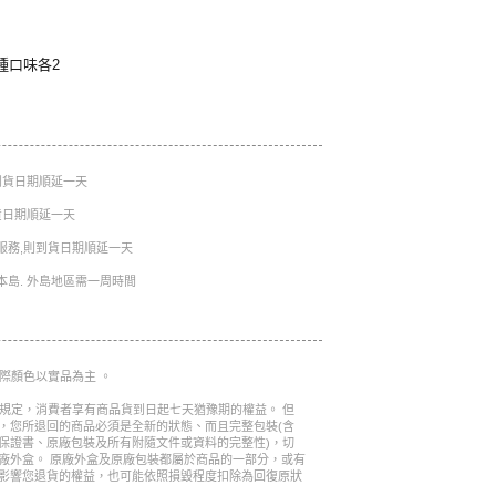
m
種口味各2
則到貨日期順延一天
到貨日期順延一天
服務,則到貨日期順延一天
本島. 外島地區需一周時間
實際顏色以實品為主 。
的規定，消費者享有商品貨到日起七天猶豫期的權益。 但
，您所退回的商品必須是全新的狀態、而且完整包裝(含
保證書、原廠包裝及所有附隨文件或資料的完整性)，切
廠外盒。 原廠外盒及原廠包裝都屬於商品的一部分，或有
影響您退貨的權益，也可能依照損毀程度扣除為回復原狀