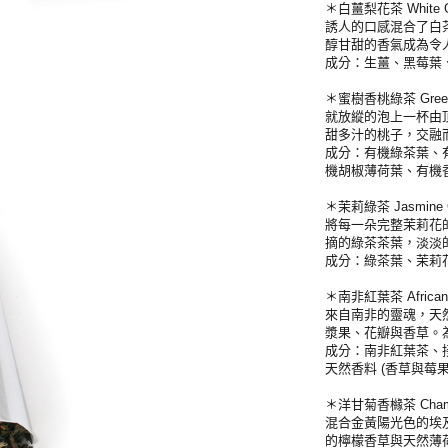
＊白薑梨花茶 White Gi
誘人的口感混合了白
醇甘甜的香氣成為令
成分：生薑、黑莓葉
＊蜜樹香桃綠茶 Green 
就放縱的泡上一杯由
甜多汁的桃子，交融
成分：有機綠茶葉、
機胡椒薄荷葉、有機
＊茉莉綠茶 Jasmine G
將每一朵完整茉莉花
摘的綠茶茶葉，淡淡
成分：綠茶葉、茉莉
＊南非紅葉茶 African 
來自南非的靈魂，天
漿果、花瓣與香草。
成分：南非紅葉茶、
天然香料 (香草與莓果
＊洋甘菊香櫞茶 Chamom
混合金黃陽光色的埃
的檸檬香草與天然薄