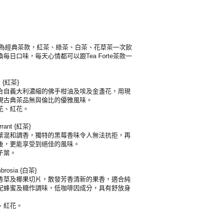
e十種最為經典茶款，紅茶、綠茶、白茶、花草茶一次飲
每日口味，每天心情都可以跟Tea Forte茶款一
 {紅茶}
合自義大利濃縮的佛手柑油及埃及金盞花，用現
現古典茶品無與倫比的優雅風味。
花、紅花。
rant {紅茶}
葉混和調香，獨特的黑莓香味令人無法抗拒，再
後，更能享受到絕佳的風味。
子葉。
rosia {白茶}
香草及椰果切片，散發芳香清新的果香，適合純
配蜂蜜及糖作調味，低咖啡因成分，具有舒放身
、紅花。