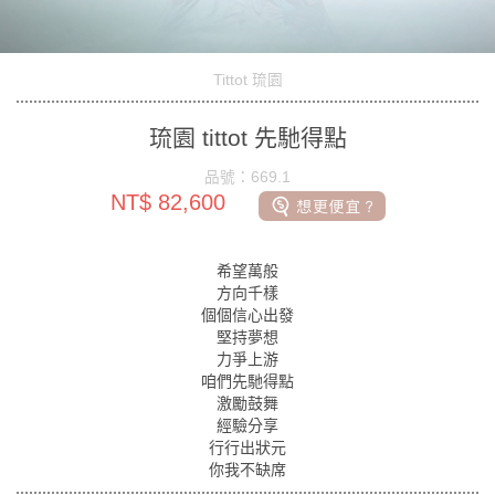
Tittot 琉園
琉園 tittot 先馳得點
品號：669.1
NT$ 82,600
希望萬般
方向千樣
個個信心出發
堅持夢想
力爭上游
咱們先馳得點
激勵鼓舞
經驗分享
行行出狀元
你我不缺席