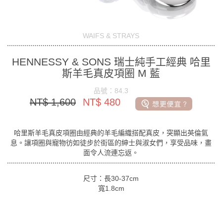
WAIFS & STRAYS
HENNESSY & SONS 瑞士純手工經典 哈里
斯羊毛真皮項圈 M 藍
品號：84.3
NT$ 1,600
NT$ 480
哈里斯羊毛真皮項圈由經典的羊毛編織搭配真皮，突顯出英倫氣
息。讓項圈與寵物彷如徒步於街區的紳士與淑女們，享受品味，畫
面令人流連忘返。
尺寸：長30-37cm
寬1.8cm