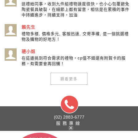
送禮給同事，收到九件組禮物速度很快，也小心包覆避免
陶瓷餐具破裂，在細節上都有留意，相信是在累積的事件
中持續進步，持續支持，加油
賴先生
禮物多樣, 價格多元, 客服迅速, 交寄準確, 是一個挑選禮
物及購物的好地方 !
璉小姐
在這邊挑到符合需求的禮物，cp值不錯還有附賀卡的服
務，有需要會再回購！
觀看更多
(02) 2883-6777
服務專線