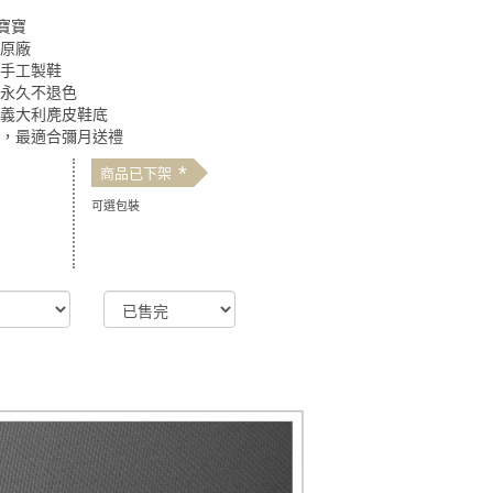
寶寶
定原廠
純手工製鞋
、永久不退色
、義大利麂皮鞋底
盒，最適合彌月送禮
*
商品已下架
可選包裝