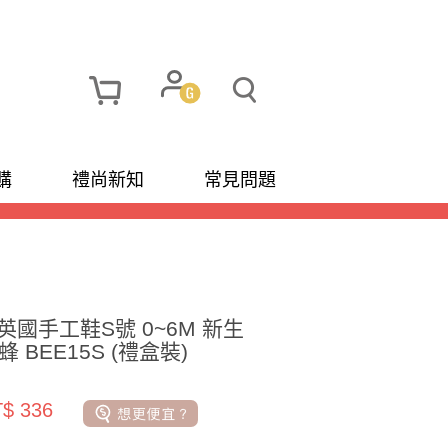
購
禮尚新知
常見問題
ts 英國手工鞋S號 0~6M 新生
蜂 BEE15S (禮盒裝)
$ 336