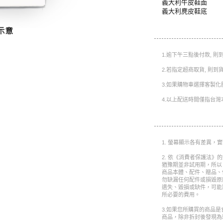
義大利牛皮鞋面
義大利麂皮鞋底
1.逾下午三點後付款, 
2.若指定超商取貨, 則
3.如果購物車選擇客製化
4.以上配送時間僅指台灣
1. 螢幕顯示各有差異，
2. 依《消費者保護法》
猶豫期並非試用期，所以
商品本體、配件、贈品、
勿缺漏任何配件或損毀原
遺失、毀損或缺件，可能
所必要的費用。
3.如果您所購買的商品
商品，除非拆封後發現為