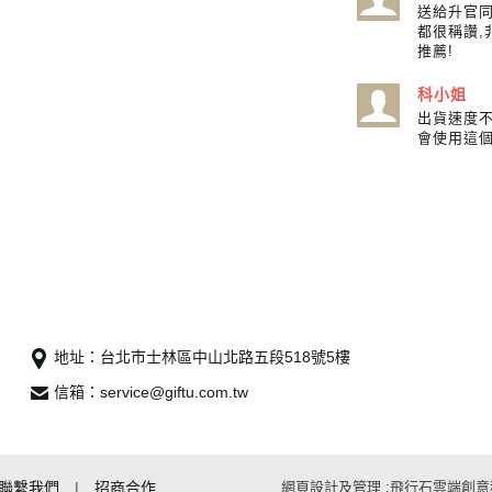
送給升官同
都很稱讚,
推薦!
科小姐
出貨速度
會使用這
地址：台北市士林區中山北路五段518號5樓
信箱：service@giftu.com.tw
聯繫我們
|
招商合作
網頁設計及管理 :飛行石雲端創