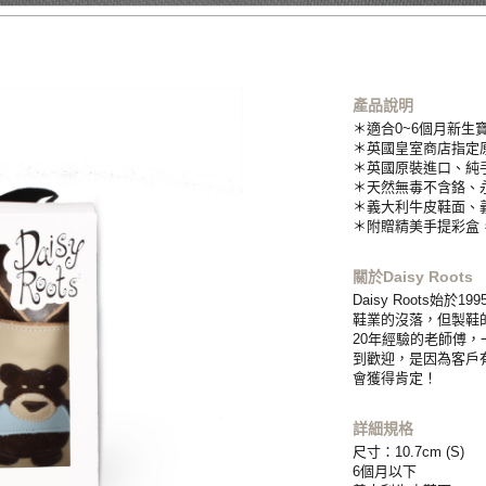
產品說明
＊適合0~6個月新生
＊英國皇室商店指定
＊英國原裝進口、純
＊天然無毒不含鉻、
＊義大利牛皮鞋面、
＊附贈精美手提彩盒
關於Daisy Roots
Daisy Roots
鞋業的沒落，但製鞋
20年經驗的老師傅
到歡迎，是因為客戶
會獲得肯定！
詳細規格
尺寸：10.7cm (S)
6個月以下