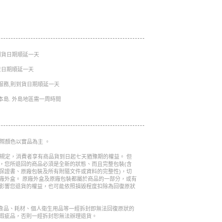
則到貨日期順延一天
到貨日期順延一天
服務,則到貨日期順延一天
本島. 外島地區需一周時間
實際顏色以實品為主 。
的規定，消費者享有商品貨到日起七天猶豫期的權益。 但
，您所退回的商品必須是全新的狀態、而且完整包裝(含
保證書、原廠包裝及所有附隨文件或資料的完整性)，切
廠外盒。 原廠外盒及原廠包裝都屬於商品的一部分，或有
影響您退貨的權益，也可能依照損毀程度扣除為回復原狀
是食品、耗材、個人衛生用品等一經拆封即無法回復原狀的
瑕疵品，否則一經拆封恕無法辦理退貨。