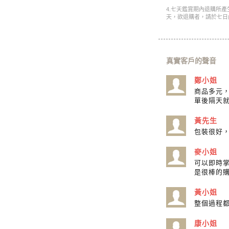
4.七天鑑賞期內退購所
天，欲退購者，請於七日
真實客戶的聲音
鄭小姐
商品多元
單後隔天
黃先生
包裝很好
麥小姐
可以即時
是很棒的
黃小姐
整個過程
康小姐