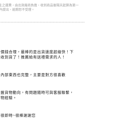
產生之運費，由出貨廠商負擔，收到商品後隔天起算為第一
內提出，逾期恕不受理。
，價錢合理，最棒的是出貨速度超級快！下
就收到貨了！推薦給有送禮需求的人！
，內部東西也完整，主要是對方很喜歡
掌握貨物動向，有問題隨時可與客服聯繫，
購物經驗。
都很即時~很棒謝謝您