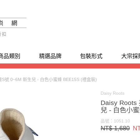
折扣
商品類別
精選品牌
包裝形式
大宗採
工鞋S號 0~6M 新生兒 - 白色小蜜蜂 BEE15S (禮盒裝)
Daisy Roots
Daisy Roo
兒 - 白色小蜜
品號：1051.10
NT$ 1,680
NT