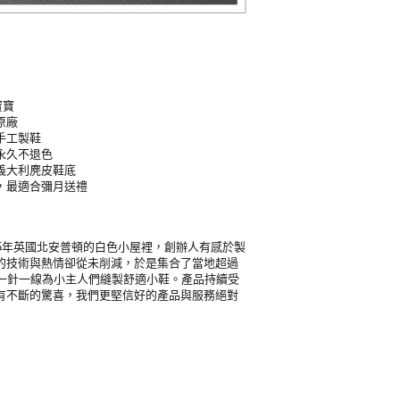
寶寶
原廠
手工製鞋
永久不退色
義大利麂皮鞋底
，最適合彌月送禮
始於1995年英國北安普頓的白色小屋裡，創辦人有感於製
的技術與熱情卻從未削減，於是集合了當地超過
，一針一線為小主人們縫製舒適小鞋。產品持續受
有不斷的驚喜，我們更堅信好的產品與服務絕對