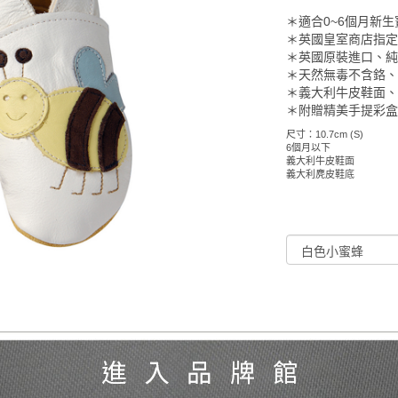
＊適合0~6個月新生
＊英國皇室商店指
＊英國原裝進口、
＊天然無毒不含鉻
＊義大利牛皮鞋面
＊附贈精美手提彩
尺寸：10.7cm (S)
6個月以下
義大利牛皮鞋面
義大利麂皮鞋底