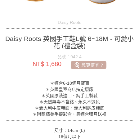
Daisy Roots
Daisy Roots 英國手工鞋L號 6~18M - 可愛小
花 (禮盒裝)
品號：942.4
NT$ 1,680
＊適合6-18個月寶寶
＊英國皇室商店指定原廠
＊英國原裝進口、純手工製鞋
＊天然無毒不含鉻、永久不退色
＊義大利牛皮鞋面、義大利麂皮鞋底
＊附贈精美手提彩盒，最適合彌月送禮
尺寸：14cm (L)
18個月以下