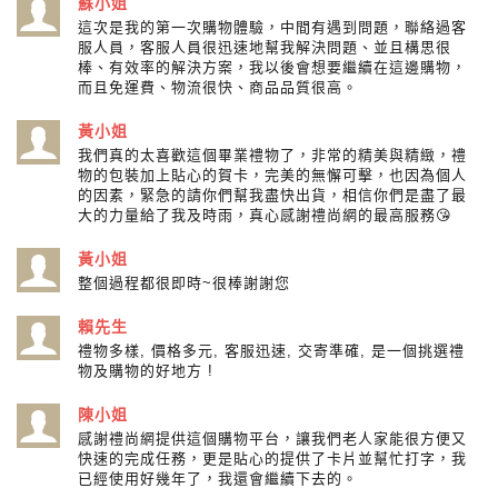
蘇小姐
這次是我的第一次購物體驗，中間有遇到問題，聯絡過客
服人員，客服人員很迅速地幫我解決問題、並且構思很
棒、有效率的解決方案，我以後會想要繼續在這邊購物，
而且免運費、物流很快、商品品質很高。
黃小姐
我們真的太喜歡這個畢業禮物了，非常的精美與精緻，禮
物的包裝加上貼心的賀卡，完美的無懈可擊，也因為個人
的因素，緊急的請你們幫我盡快出貨，相信你們是盡了最
大的力量給了我及時雨，真心感謝禮尚網的最高服務😘
黃小姐
整個過程都很即時~很棒謝謝您
賴先生
禮物多樣, 價格多元, 客服迅速, 交寄準確, 是一個挑選禮
物及購物的好地方 !
陳小姐
感謝禮尚網提供這個購物平台，讓我們老人家能很方便又
快速的完成任務，更是貼心的提供了卡片並幫忙打字，我
已經使用好幾年了，我還會繼續下去的。