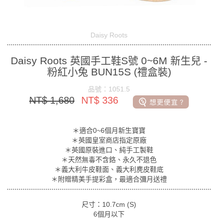
Daisy Roots
Daisy Roots 英國手工鞋S號 0~6M 新生兒 -
粉紅小兔 BUN15S (禮盒裝)
品號：1051.5
NT$ 1,680
NT$ 336
＊適合0~6個月新生寶寶
＊英國皇室商店指定原廠
＊英國原裝進口、純手工製鞋
＊天然無毒不含鉻、永久不退色
＊義大利牛皮鞋面、義大利麂皮鞋底
＊附贈精美手提彩盒，最適合彌月送禮
尺寸：10.7cm (S)
6個月以下