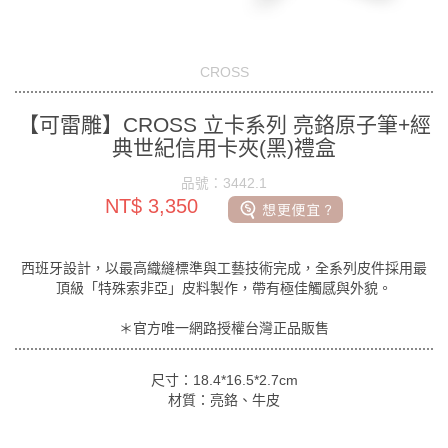
CROSS
【可雷雕】CROSS 立卡系列 亮鉻原子筆+經
典世紀信用卡夾(黑)禮盒
品號：3442.1
NT$ 3,350
西班牙設計，以最高織縫標準與工藝技術完成，全系列皮件採用最
頂級「特殊索非亞」皮料製作，帶有極佳觸感與外貌。
＊官方唯一網路授權台灣正品販售
尺寸：18.4*16.5*2.7cm
材質：亮鉻、牛皮