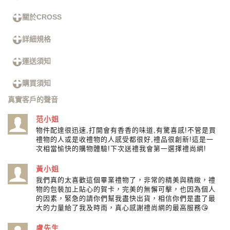
關於CROSS
詳細規格
運送須知
購買須知
真實客戶的聲音
范小姐
物件配達很迅速,打開會有香香的味道,有驚喜感!不管是買
禮物的人或是收禮物的人感受都很好,禮品很創新!這是一
次相當愉快的購物體驗!下次送禮我會第一選擇禮尚網!
黃小姐
我們真的太喜歡這個畢業禮物了，非常的精美與精緻，禮
物的包裝加上貼心的賀卡，完美的無懈可擊，也因為個人
的因素，緊急的請你們幫我盡快出貨，相信你們是盡了最
大的力量給了我及時雨，真心感謝禮尚網的最高服務😘
盧先生