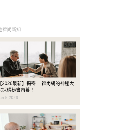
他禮尚新知
【2026最新】揭密！ 禮尚網的神秘大
宗採購秘書內幕！
an 5,2026