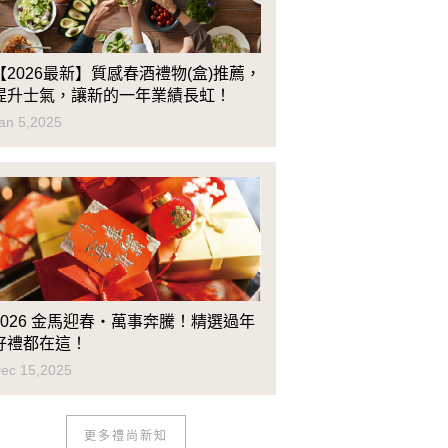
【2026最新】質感春酒禮物(盒)推薦，
提升士氣，讓新的一年業績長虹！
an 5,2025
2026 金馬迎春・萬事奔騰！精選過年
好禮都在這！
ec 15,2025
更多禮尚新知