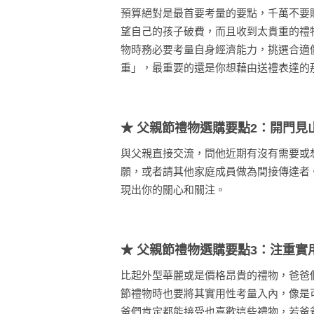
預算絕對是最首要考量的要點，千萬不要
望自己的孩子破費，而且收到太貴重的禮
物時務必要考量自身經濟能力，挑選合適
重」，最重要的還是你想藉由送禮表達的
★ 父親節禮物選購要點2：開門見
與父親直接交流，問他近期有沒有需要或
願，或者請其他家庭成員做為間接傳達者
現出你的關心和關注。
★ 父親節禮物選購要點3：注重實
比起外型華麗或是價格昂貴的禮物，爸爸
節禮物時也要將其實用性考量入內，像是可
爸們肯定都能接受也喜歡這些禮物，若爸