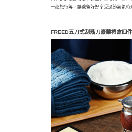
一趟旅行等，讓爸爸好好享受過節氣氛時
FREED五刀式刮鬍刀豪華禮盒四