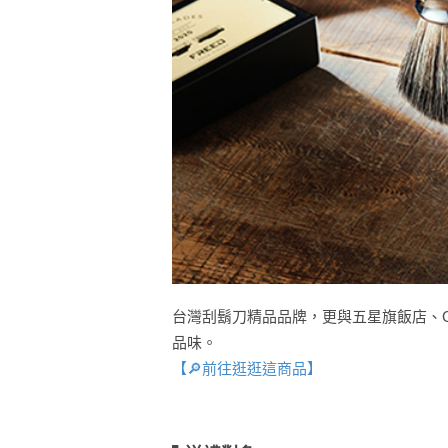
台灣刮鬍刀精品品牌，更與五星旗飯店、G
品味。
【🔎前往逛逛這商品】