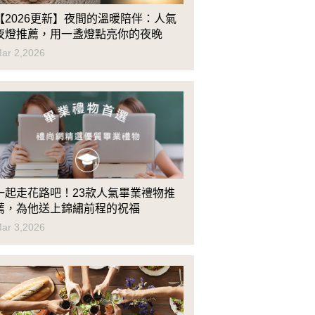
【2026更新】夜間的溫暖陪伴：人氣
夜燈推薦，用一盞燈點亮你的夜晚
ar 2,2026
一起走花路吧！23款人氣畢業禮物推
薦，為他送上錦繡前程的祝福
ar 3,2026