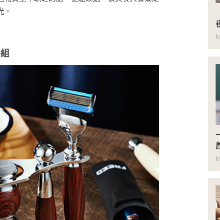
光。
M
件組
M