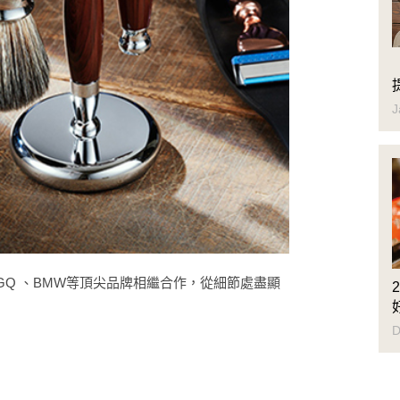
J
Q 、BMW等頂尖品牌相繼合作，從細節處盡顯
D