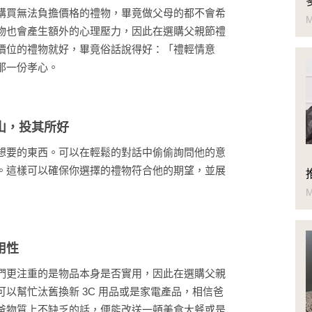
購買無法負擔價格的禮物，畢竟做父母的都不會希
M
物也會產生額外的心理壓力，因此在選購父親節禮
價位的禮物就好，畢竟俗話說得好：「禮輕情意
那一份孝心。
山，投其所好
想要的東西。可以在輕鬆的對話中偷偷詢問他的意
。這樣可以確保你選擇的禮物符合他的期望，並展
M
用性
們更注重的是物品本身是否實用，因此在選購父親
以幫忙汰舊換新 3C 用品或是家電產品，相信爸
爸物質上不缺乏的話，便能改送一頓美食大餐或是