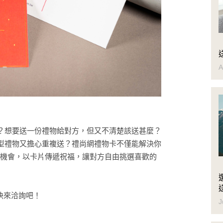
A
？想要送一份禮物給對方，但又不清楚該送甚麼？
型禮物又擔心重複送？禮尚網禮物卡不僅能解決你
握機會，以卡片傳遞祝福，讓對方自由挑選喜歡的
快來洽詢吧！
J