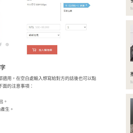
M
文字
都適用，在空白處輸入想寫給對方的話後也可以點
M
下面的注意事項：
出。
動產⽣。