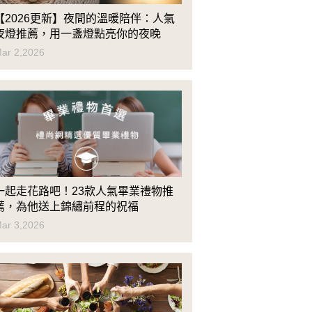
【2026更新】夜間的溫暖陪伴：人氣
夜燈推薦，用一盞燈點亮你的夜晚
ar 2,2026
一起走花路吧！23款人氣畢業禮物推
薦，為他送上錦繡前程的祝福
ar 3,2026