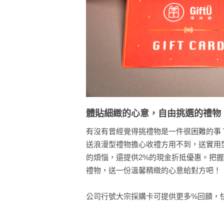
體貼細緻的心意，自由挑選的禮物
有沒有曾經覺得挑禮物是一件很困難的事
送浪漫型禮物擔心收禮方用不到，送實用
的煩惱，還提供2%的現金折抵優惠。把
禮物，送一份溫馨精緻的心意給對方吧！
公司行號大宗採購卡可提供更多%回饋，