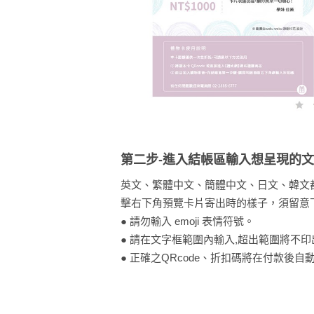
第二步-進入結帳區輸入想呈現的
英⽂、繁體中⽂、簡體中⽂、⽇⽂、韓⽂
擊右下角預覽卡片寄出時的樣子，須留意
● 請勿輸⼊ emoji 表情符號。
● 請在⽂字框範圍內輸⼊,超出範圍將不印
● 正確之QRcode、折扣碼將在付款後⾃