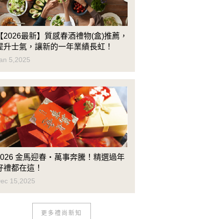
【2026最新】質感春酒禮物(盒)推薦，
提升士氣，讓新的一年業績長虹！
an 5,2025
2026 金馬迎春・萬事奔騰！精選過年
好禮都在這！
ec 15,2025
更多禮尚新知