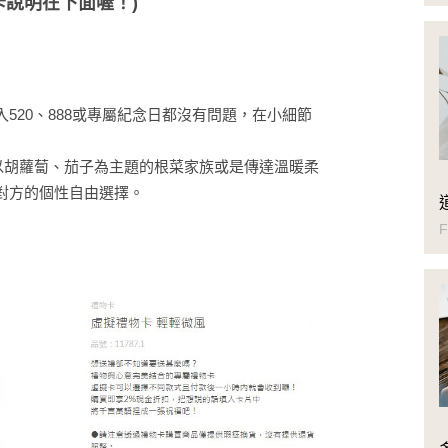
卡說明在下面喔！)
520、888或專屬紀念日都沒有問題，在小細節
，有以胡蘿蔔、茄子為主題的根菜家族或是傳達溫暖柔
對方的個性自由選擇。
F