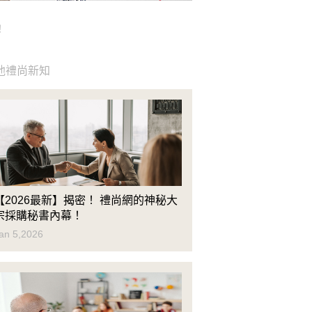
！
他禮尚新知
【2026最新】揭密！ 禮尚網的神秘大
宗採購秘書內幕！
an 5,2026