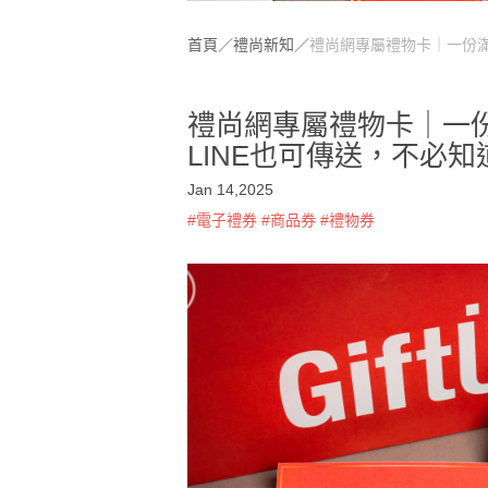
首頁
／
禮尚新知
／
禮尚網專屬禮物卡｜一份滿
禮尚網專屬禮物卡｜一
LINE也可傳送，不必
Jan 14,2025
#電子禮券
#商品券
#禮物券